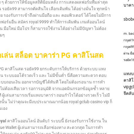
อย ๆ ด้วยการให้ข้อมูลสถิติย้อนหลัง การแสดงผลฟอร์มทีมล่าสุด
บาคา
รอยัล99 สามารถตัดสินใจ เลือกเดิมพัน ได้อย่างมั่นใจ ทุกหน้า
าย รองรับการเข้าถึงผ่านมือถือ และ คอมพิวเตอร์ ได้โดยไม่มีการ
sbobe
ฟอร์มอื่น สมัคร royal 9999 ทำให้การเดิมพัน เกมส์ออนไลน์
ป็น มือใหม่ มือโปร ก็สามารถใช้งานได้อย่างไม่มีปัญหา ไม่ต้อง
m. ba
็มๆ
royal1
royal9
เล่น สล็อต บาคาร่า PG คาสิโนสด
ผ่าน มือ
รอยัล1
 PG คาสิโนสด รอยัล99 ยกระดับการให้บริการ ด้วยระบบ แทง
แทงบ
 ระบบออโต้รวดเร็ว และ ไม่มีขั้นต่ำ นี่คือความสะดวก ตอบ
คาสิ
้าระบบถอนเงิน ออกจากบัญชีได้ทันที โดยไม่ต้องรอนาน การทำ
vipgc
al ไม่ต้องเสียเวลา รอการอนุมัติ จากแอดมินกรอกข้อมูลซ้ำ หลาย
จีคลับ
ี ผู้เล่นสามารถเริ่มแทงบาคาร่า ถอนกำไรได้อย่างรวดเร็ว ไม่มี
ังนั้น ไม่ว่าคุณจะมีงบประมาณมากน้อย royal gclub casino vip ก็
นเอง
yal
คาสิโนออนไลน์ อันดับ1 ระบบนี้ ยังรองรับการใช้งาน ใน
ue Wallet ผู้เล่นสามารถเลือกช่องทาง สะดวกสุด ในการทำ
ยให้การเล่น รอยัล99 ไม่สะดุด ไม่ต้องรอเวลานาน ก่อนทำการ