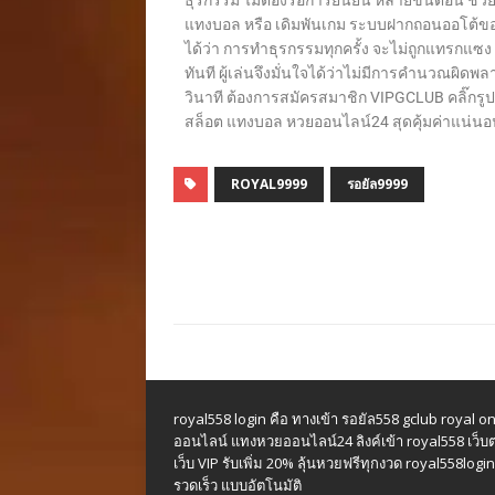
แทงบอล หรือ เดิมพันเกม ระบบฝากถอนออโต้ของ r
ได้ว่า การทำธุรกรรมทุกครั้ง จะไม่ถูกแทรกแซ
ทันที ผู้เล่นจึงมั่นใจได้ว่าไม่มีการคำนวณผิ
วินาที ต้องการสมัครสมาชิก VIPGCLUB คลิ๊กรู
สล็อต แทงบอล หวยออนไลน์24 สุดคุ้มค่าแน่น
ROYAL9999
รอยัล9999
royal558 login คือ ทางเข้า รอยัล558 gclub royal o
ออนไลน์ แทงหวยออนไลน์24 ลิงค์เข้า royal558 เว็บต
เว็บ VIP รับเพิ่ม 20% ลุ้นหวยฟรีทุกงวด royal558l
รวดเร็ว แบบอัตโนมัติ