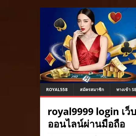
ROYAL558
สมัครสมาชิก
ทางเข้า 
royal9999 login เว็
ออนไลน์ผ่านมือถือ