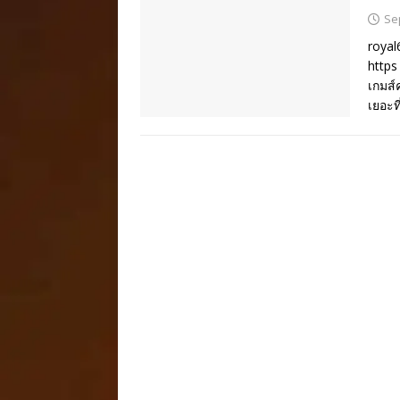
Se
royal
https
เกมส์
เยอะที