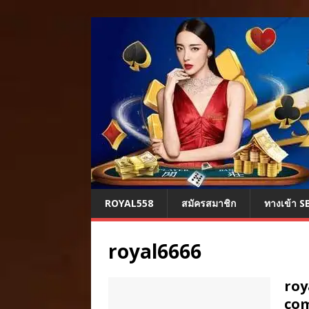
ROYAL558
สมัครสมาชิก
ทางเข้า 
royal6666
roy
com