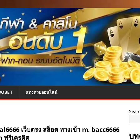
SBOBET
แทงหวยออนไลน์
Sear
al6666 เว็บตรง สล็อต ทางเข้า m. bacc6666
บท
 ฟรีเครดิต